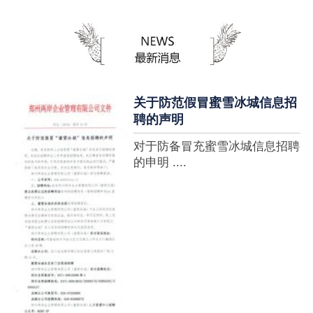
蜜雪冰城全球门店突破10000
家，买多少送多少”的横幅，这
个自1997年开始营业的街边奶
茶店正逐渐展露它的锋芒。不过
它的野心并....
关于防范假冒蜜雪冰城信息招
聘的声明
对于防备冒充蜜雪冰城信息招聘
的申明 ....