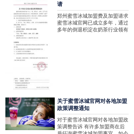
请
郑州蜜雪冰城加盟费及加盟请求
蜜雪冰城官网已成立多年，通过
多年的倒退积淀在奶茶行业领有
很高的人气，蜜雪冰城产种类类
多，口味好，并且健康又养分，
深得生产者喜欢。在茶饮市场上
也比拟遭到了守业者的青眼，体
现在加盟店....
关于蜜雪冰城官网对各地加盟
政策调整通知
对于蜜雪冰城官网对各地加盟政
策调整告诉 有许多加盟商在后
盾征询蜜雪冰城加盟事宜，如今