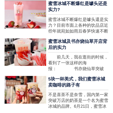
蜜雪冰城不断爆红是噱头还是
想要排长队，为的便是那一杯令
实力?
人挂念的蜜雪冰城。顾客喜爱的
商品，投资者为什么会看不见在
蜜雪冰城不断爆红是噱头還是实
其中的创业商机呢?许多投资者
力？目前市面上各种的饮品店近
都会了解我开一家蜜雪冰城要多
些年就宛如如雨后春笋快速不断
少钱?....
涌现，沒有实力的饮品店或是稍
蜜雪冰城及书亦烧仙草开店背
有运营不小心便会被取代，由于
后的实力
受年青人的喜爱，再加全国人民
的经济发展水准提升，奶茶饮品
前几天，我在逛街的时候，
行业发展趋势快速，因此 这一
看到了一张这样的海
制造行业有着十分....
报： 书亦烧仙草突破
5000 店 What？？我懵
5块一杯美式，我们蜜雪冰城
了，这个连名字都没怎么听过的
卖咖啡的路子有
奶茶店，怎么就悄咪咪地开了这
么多家了？ 也许大家对
不是喜茶不是奈雪，国内第一家
5000 家店是什么量级没什么概
突破万店的奶茶是一个名为蜜雪
念，我来给对....
冰城的品牌。6月21日，蜜雪冰
城在全国大量门店挂上了“祝贺