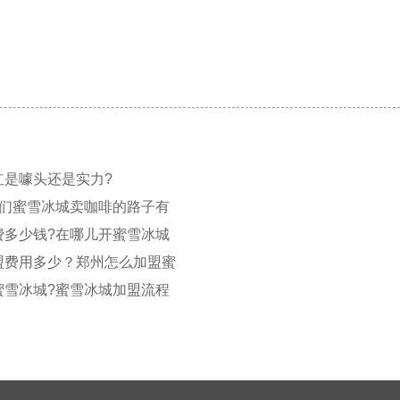
红是噱头还是实力?
我们蜜雪冰城卖咖啡的路子有
费多少钱?在哪儿开蜜雪冰城
盟费用多少？郑州怎么加盟蜜
蜜雪冰城?蜜雪冰城加盟流程