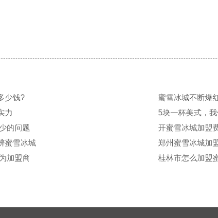
多少钱?
蜜雪冰城不断爆
实力
5块一杯美式，
少的问题
开蜜雪冰城加盟
辨蜜雪冰城
郑州蜜雪冰城加
为加盟商
桂林市怎么加盟