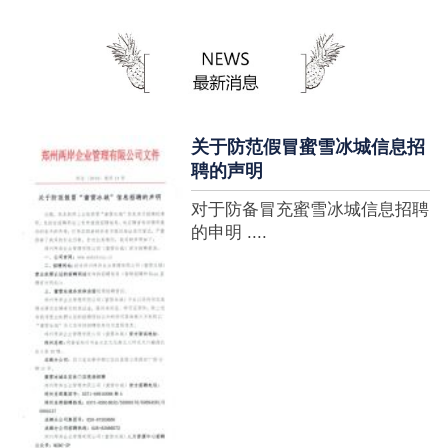
蜜雪冰城全球门店突破10000
家，买多少送多少”的横幅，这
个自1997年开始营业的街边奶
茶店正逐渐展露它的锋芒。不过
它的野心并....
关于防范假冒蜜雪冰城信息招
聘的声明
对于防备冒充蜜雪冰城信息招聘
的申明 ....