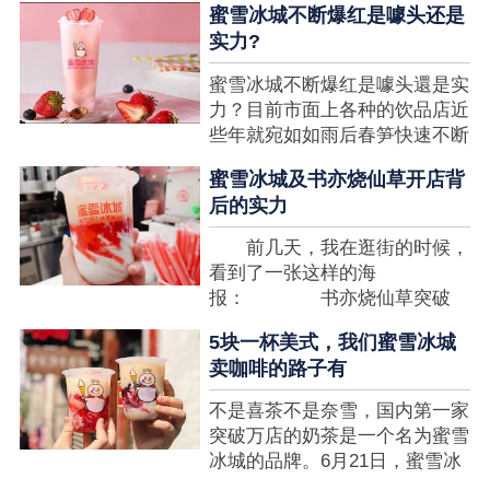
蜜雪冰城不断爆红是噱头还是
想要排长队，为的便是那一杯令
实力?
人挂念的蜜雪冰城。顾客喜爱的
商品，投资者为什么会看不见在
蜜雪冰城不断爆红是噱头還是实
其中的创业商机呢?许多投资者
力？目前市面上各种的饮品店近
都会了解我开一家蜜雪冰城要多
些年就宛如如雨后春笋快速不断
少钱?....
涌现，沒有实力的饮品店或是稍
蜜雪冰城及书亦烧仙草开店背
有运营不小心便会被取代，由于
后的实力
受年青人的喜爱，再加全国人民
的经济发展水准提升，奶茶饮品
前几天，我在逛街的时候，
行业发展趋势快速，因此 这一
看到了一张这样的海
制造行业有着十分....
报： 书亦烧仙草突破
5000 店 What？？我懵
5块一杯美式，我们蜜雪冰城
了，这个连名字都没怎么听过的
卖咖啡的路子有
奶茶店，怎么就悄咪咪地开了这
么多家了？ 也许大家对
不是喜茶不是奈雪，国内第一家
5000 家店是什么量级没什么概
突破万店的奶茶是一个名为蜜雪
念，我来给对....
冰城的品牌。6月21日，蜜雪冰
城在全国大量门店挂上了“祝贺