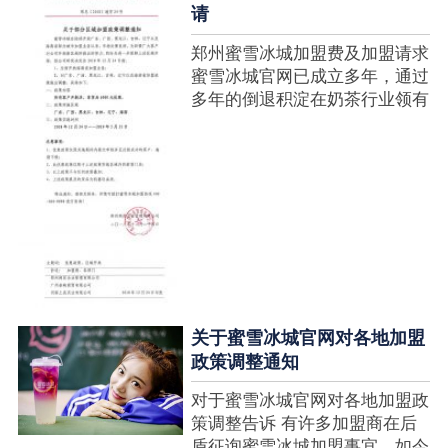
请
郑州蜜雪冰城加盟费及加盟请求
蜜雪冰城官网已成立多年，通过
多年的倒退积淀在奶茶行业领有
很高的人气，蜜雪冰城产种类类
多，口味好，并且健康又养分，
深得生产者喜欢。在茶饮市场上
也比拟遭到了守业者的青眼，体
现在加盟店....
关于蜜雪冰城官网对各地加盟
政策调整通知
对于蜜雪冰城官网对各地加盟政
策调整告诉 有许多加盟商在后
盾征询蜜雪冰城加盟事宜，如今