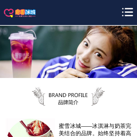
蜜雪冰城——冰淇淋与奶茶完
美结合的品牌。始终坚持着高