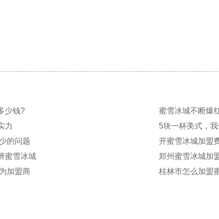
多少钱?
蜜雪冰城不断爆
实力
5块一杯美式，
少的问题
开蜜雪冰城加盟
辨蜜雪冰城
郑州蜜雪冰城加
为加盟商
桂林市怎么加盟