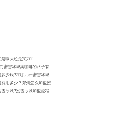
红是噱头还是实力?
我们蜜雪冰城卖咖啡的路子有
费多少钱?在哪儿开蜜雪冰城
盟费用多少？郑州怎么加盟蜜
蜜雪冰城?蜜雪冰城加盟流程