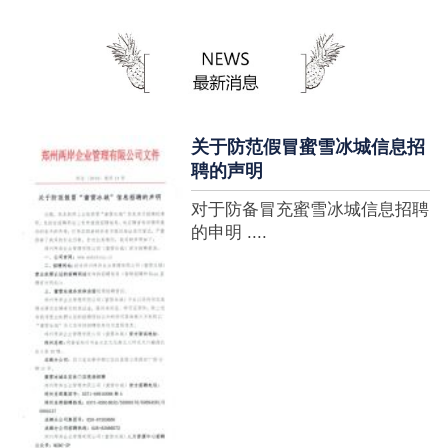
蜜雪冰城全球门店突破10000
家，买多少送多少”的横幅，这
个自1997年开始营业的街边奶
茶店正逐渐展露它的锋芒。不过
它的野心并....
关于防范假冒蜜雪冰城信息招
聘的声明
对于防备冒充蜜雪冰城信息招聘
的申明 ....