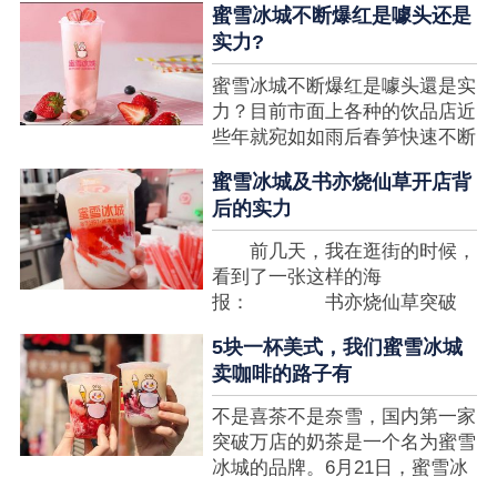
蜜雪冰城不断爆红是噱头还是
想要排长队，为的便是那一杯令
实力?
人挂念的蜜雪冰城。顾客喜爱的
商品，投资者为什么会看不见在
蜜雪冰城不断爆红是噱头還是实
其中的创业商机呢?许多投资者
力？目前市面上各种的饮品店近
都会了解我开一家蜜雪冰城要多
些年就宛如如雨后春笋快速不断
少钱?....
涌现，沒有实力的饮品店或是稍
蜜雪冰城及书亦烧仙草开店背
有运营不小心便会被取代，由于
后的实力
受年青人的喜爱，再加全国人民
的经济发展水准提升，奶茶饮品
前几天，我在逛街的时候，
行业发展趋势快速，因此 这一
看到了一张这样的海
制造行业有着十分....
报： 书亦烧仙草突破
5000 店 What？？我懵
5块一杯美式，我们蜜雪冰城
了，这个连名字都没怎么听过的
卖咖啡的路子有
奶茶店，怎么就悄咪咪地开了这
么多家了？ 也许大家对
不是喜茶不是奈雪，国内第一家
5000 家店是什么量级没什么概
突破万店的奶茶是一个名为蜜雪
念，我来给对....
冰城的品牌。6月21日，蜜雪冰
城在全国大量门店挂上了“祝贺