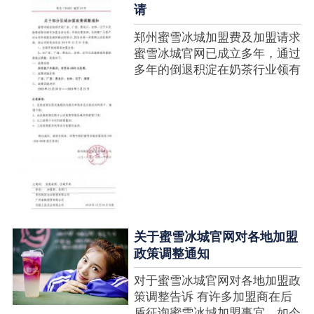
请
郑州蜜雪冰城加盟费及加盟请求
蜜雪冰城官网已成立多年，通过
多年的倒退积淀在奶茶行业领有
很高的人气，蜜雪冰城产种类类
多，口味好，并且健康又养分，
深得生产者喜欢。在茶饮市场上
也比拟遭到了守业者的青眼，体
现在加盟店....
关于蜜雪冰城官网对各地加盟
政策调整通知
对于蜜雪冰城官网对各地加盟政
策调整告诉 有许多加盟商在后
盾征询蜜雪冰城加盟事宜，如今