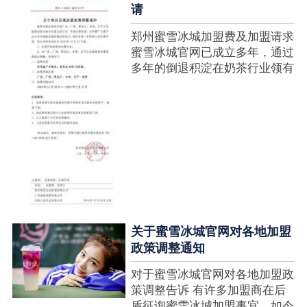
请
郑州蜜雪冰城加盟费及加盟请求
蜜雪冰城官网已成立多年，通过
多年的倒退积淀在奶茶行业领有
很高的人气，蜜雪冰城产种类类
多，口味好，并且健康又养分，
深得生产者喜欢。在茶饮市场上
也比拟遭到了守业者的青眼，体
现在加盟店....
关于蜜雪冰城官网对各地加盟
政策调整通知
对于蜜雪冰城官网对各地加盟政
策调整告诉 有许多加盟商在后
盾征询蜜雪冰城加盟事宜，如今