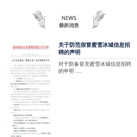
蜜雪冰城全球门店突破10000
家，买多少送多少”的横幅，这
个自1997年开始营业的街边奶
茶店正逐渐展露它的锋芒。不过
它的野心并....
关于防范假冒蜜雪冰城信息招
聘的声明
对于防备冒充蜜雪冰城信息招聘
的申明 ....