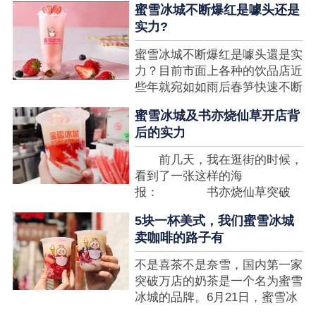
蜜雪冰城不断爆红是噱头还是
想要排长队，为的便是那一杯令
实力?
人挂念的蜜雪冰城。顾客喜爱的
商品，投资者为什么会看不见在
蜜雪冰城不断爆红是噱头還是实
其中的创业商机呢?许多投资者
力？目前市面上各种的饮品店近
都会了解我开一家蜜雪冰城要多
些年就宛如如雨后春笋快速不断
少钱?....
涌现，沒有实力的饮品店或是稍
蜜雪冰城及书亦烧仙草开店背
有运营不小心便会被取代，由于
后的实力
受年青人的喜爱，再加全国人民
的经济发展水准提升，奶茶饮品
前几天，我在逛街的时候，
行业发展趋势快速，因此 这一
看到了一张这样的海
制造行业有着十分....
报： 书亦烧仙草突破
5000 店 What？？我懵
5块一杯美式，我们蜜雪冰城
了，这个连名字都没怎么听过的
卖咖啡的路子有
奶茶店，怎么就悄咪咪地开了这
么多家了？ 也许大家对
不是喜茶不是奈雪，国内第一家
5000 家店是什么量级没什么概
突破万店的奶茶是一个名为蜜雪
念，我来给对....
冰城的品牌。6月21日，蜜雪冰
城在全国大量门店挂上了“祝贺