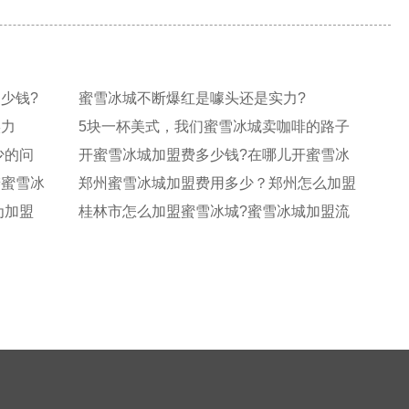
少钱?
蜜雪冰城不断爆红是噱头还是实力?
实力
5块一杯美式，我们蜜雪冰城卖咖啡的路子
有
少的问
开蜜雪冰城加盟费多少钱?在哪儿开蜜雪冰
城
辨蜜雪冰
郑州蜜雪冰城加盟费用多少？郑州怎么加盟
蜜
为加盟
桂林市怎么加盟蜜雪冰城?蜜雪冰城加盟流
程